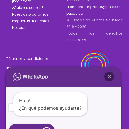
+573225142181
¡Regístrate!
atencionalmigrante@juntosse
¿Quiénes somos?
puede.co
Nuestros programas
© Fundación Juntos Se Puede
Preguntas frecuentes
2019 - 2026
Noticias
Todos los derechos
reservados.
Términos y condiciones
Informe de gestión 2025
Estados financieros 2025
Hola!
¿En qué podemos ayudarte?
SÍGUENOS