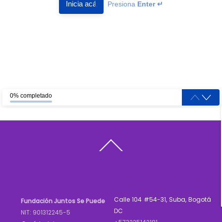
Back
To
Top
Calle 104 #54-31, Suba, Bogotá
Fundación Juntos Se Puede
DC
NIT: 901312245-5