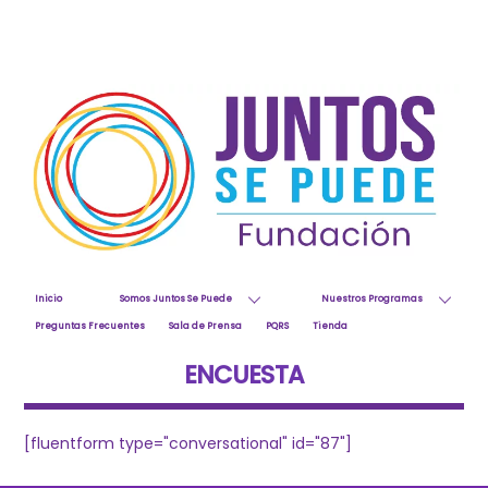
Skip
to
content
Inicio
Somos Juntos Se Puede
Nuestros Programas
Preguntas Frecuentes
Sala de Prensa
PQRS
Tienda
ENCUESTA
[fluentform type="conversational" id="87"]